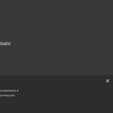
elvano
×
nzionamento e
nformazioni