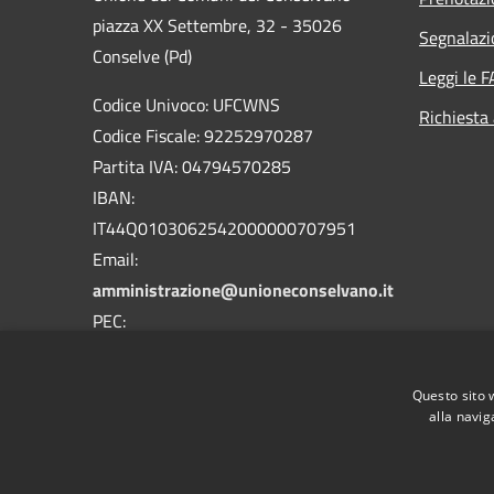
piazza XX Settembre, 32 - 35026
Segnalazi
Conselve (Pd)
Leggi le 
Codice Univoco: UFCWNS
Richiesta
Codice Fiscale: 92252970287
Partita IVA: 04794570285
IBAN:
IT44Q0103062542000000707951
Email:
amministrazione@unioneconselvano.it
PEC:
segreteria@pec.unioneconselvano.it
Centralino Unico: 049 9596511
Questo sito 
alla navig