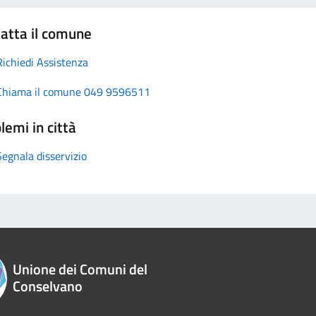
atta il comune
Richiedi Assistenza
Chiama il comune 049 9596511
lemi in città
Segnala disservizio
Unione dei Comuni del
Conselvano