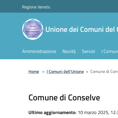
Salta al contenuto principale
Regione Veneto
Unione dei Comuni del
Amministrazione
Novità
Servizi
I Comuni
Home
>
I Comuni dell'Unione
>
Comune di Con
Comune di Conselve
Ultimo aggiornamento
: 10 marzo 2025, 12: