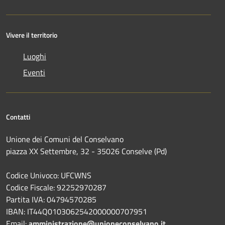
Vivere il territorio
Luoghi
Eventi
Contatti
Unione dei Comuni del Conselvano
piazza XX Settembre, 32 - 35026 Conselve (Pd)
Codice Univoco: UFCWNS
Codice Fiscale: 92252970287
Partita IVA: 04794570285
IBAN: IT44Q0103062542000000707951
Email:
amministrazione@unioneconselvano.it