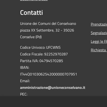
Contatti
Unione dei Comuni del Conselvano
Prenotaz
piazza XX Settembre, 32 - 35026
Segnalazi
Conselve (Pd)
Leggi le 
Codice Univoco: UFCWNS
Richiesta
Codice Fiscale: 92252970287
Partita IVA: 04794570285
IBAN:
IT44Q0103062542000000707951
Email:
amministrazione@unioneconselvano.it
PEC:
segreteria@pec.unioneconselvano.it