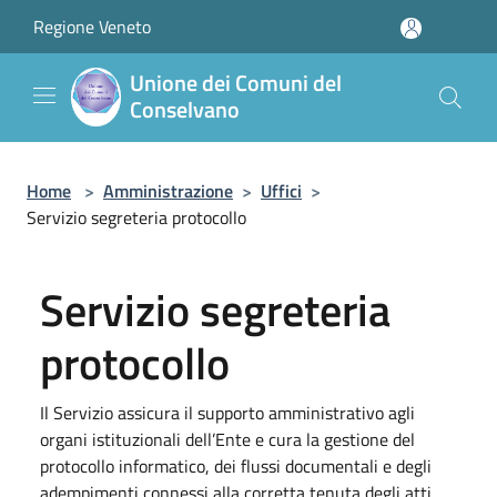
Salta al contenuto principale
Regione Veneto
Unione dei Comuni del
Conselvano
Home
>
Amministrazione
>
Uffici
>
Servizio segreteria protocollo
Servizio segreteria
protocollo
Il Servizio assicura il supporto amministrativo agli
organi istituzionali dell’Ente e cura la gestione del
protocollo informatico, dei flussi documentali e degli
adempimenti connessi alla corretta tenuta degli atti