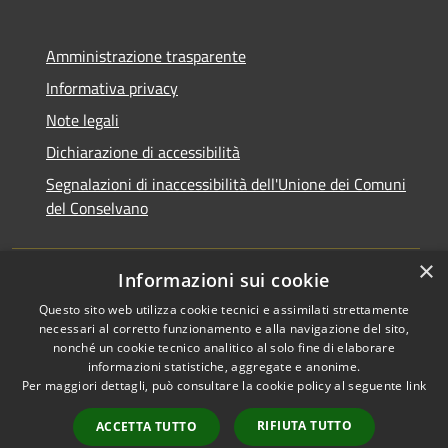
Amministrazione trasparente
Informativa privacy
Note legali
Dichiarazione di accessibilità
Segnalazioni di inaccessibilità dell'Unione dei Comuni
del Conselvano
×
Informazioni sui cookie
Questo sito web utilizza cookie tecnici e assimilati strettamente
necessari al corretto funzionamento e alla navigazione del sito,
nonché un cookie tecnico analitico al solo fine di elaborare
informazioni statistiche, aggregate e anonime.
RSS
Copyright © 2026 • Unione dei
Per maggiori dettagli, può consultare la cookie policy al seguente
link
Accessibilità
Comuni del Conselvano •
Privacy
Municipium
Powered by
•
RIFIUTA TUTTO
ACCETTA TUTTO
Cookie
Accesso redazione