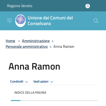
Salta al contenuto principale
Regione Veneto
Unione dei Comuni del
Conselvano
Home
>
Amministrazione
>
Personale amministrativo
>
Anna Ramon
Anna Ramon
Condividi
Vedi azioni
INDICE DELLA PAGINA