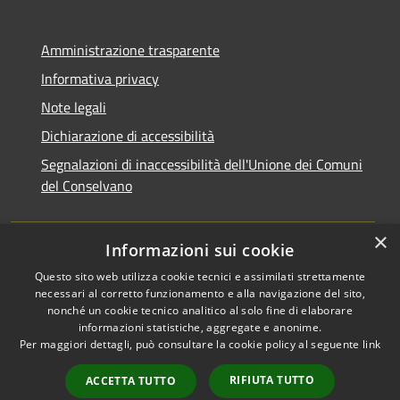
Amministrazione trasparente
Informativa privacy
Note legali
Dichiarazione di accessibilità
Segnalazioni di inaccessibilità dell'Unione dei Comuni
del Conselvano
×
Informazioni sui cookie
Questo sito web utilizza cookie tecnici e assimilati strettamente
necessari al corretto funzionamento e alla navigazione del sito,
nonché un cookie tecnico analitico al solo fine di elaborare
informazioni statistiche, aggregate e anonime.
RSS
Copyright © 2026 • Unione dei
Per maggiori dettagli, può consultare la cookie policy al seguente
link
Accessibilità
Comuni del Conselvano •
Privacy
Municipium
Powered by
•
RIFIUTA TUTTO
ACCETTA TUTTO
Cookie
Accesso redazione