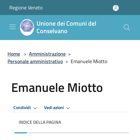
Salta al contenuto principale
Regione Veneto
Unione dei Comuni del
Conselvano
Home
>
Amministrazione
>
Personale amministrativo
>
Emanuele Miotto
Emanuele Miotto
Condividi
Vedi azioni
INDICE DELLA PAGINA