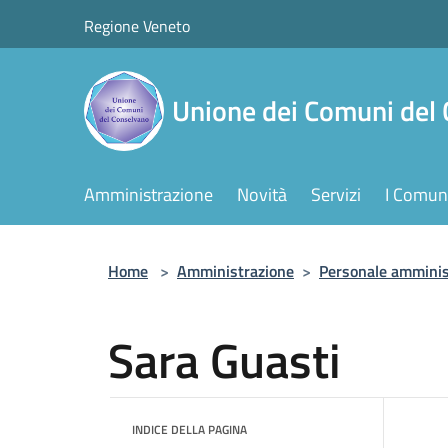
Salta al contenuto principale
Regione Veneto
Unione dei Comuni del
Amministrazione
Novità
Servizi
I Comuni
Home
>
Amministrazione
>
Personale amminis
Sara Guasti
INDICE DELLA PAGINA