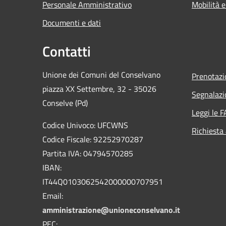
Personale Amministrativo
Mobilità e
Documenti e dati
Contatti
Unione dei Comuni del Conselvano
Prenotaz
piazza XX Settembre, 32 - 35026
Segnalazi
Conselve (Pd)
Leggi le 
Codice Univoco: UFCWNS
Richiesta
Codice Fiscale: 92252970287
Partita IVA: 04794570285
IBAN:
IT44Q0103062542000000707951
Email:
amministrazione@unioneconselvano.it
PEC: