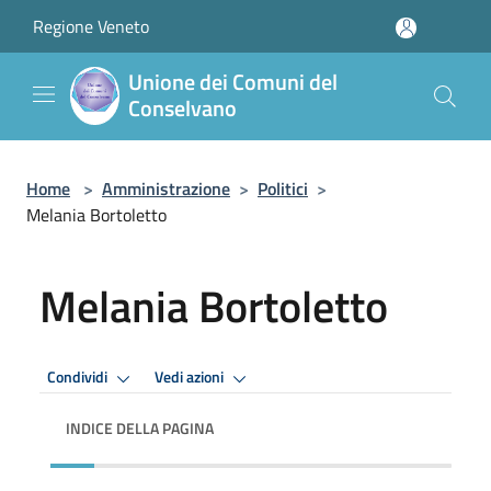
Salta al contenuto principale
Regione Veneto
Unione dei Comuni del
Conselvano
Home
>
Amministrazione
>
Politici
>
Melania Bortoletto
Melania Bortoletto
Condividi
Vedi azioni
INDICE DELLA PAGINA