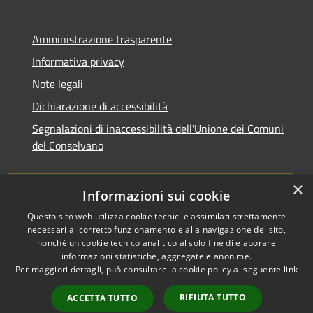
Amministrazione trasparente
Informativa privacy
Note legali
Dichiarazione di accessibilità
Segnalazioni di inaccessibilità dell'Unione dei Comuni
del Conselvano
×
Informazioni sui cookie
Questo sito web utilizza cookie tecnici e assimilati strettamente
necessari al corretto funzionamento e alla navigazione del sito,
nonché un cookie tecnico analitico al solo fine di elaborare
informazioni statistiche, aggregate e anonime.
RSS
Copyright © 2026 • Unione dei
Per maggiori dettagli, può consultare la cookie policy al seguente
link
Accessibilità
Comuni del Conselvano •
Privacy
Municipium
Powered by
•
RIFIUTA TUTTO
ACCETTA TUTTO
Cookie
Accesso redazione