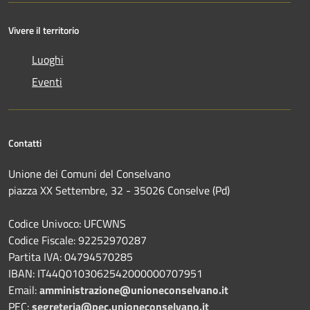
Vivere il territorio
Luoghi
Eventi
Contatti
Unione dei Comuni del Conselvano
piazza XX Settembre, 32 - 35026 Conselve (Pd)
Codice Univoco: UFCWNS
Codice Fiscale: 92252970287
Partita IVA: 04794570285
IBAN: IT44Q0103062542000000707951
Email:
amministrazione@unioneconselvano.it
PEC:
segreteria@pec.unioneconselvano.it