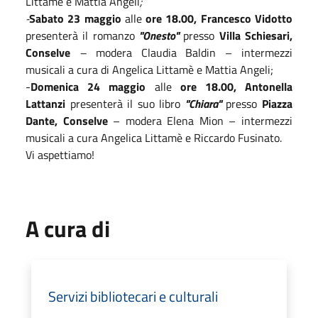
Littamè e Mattia Angeli
;
-
Sabato 23 maggio
alle
ore 18.00, Francesco Vidotto
presenterà il romanzo
"Onesto"
presso
V
illa Schiesari,
Conselve
–
modera Claudia Baldin – intermezzi
musicali a cura di Angelica Littamè e Mattia Angeli;
-
Domenica 24 maggio
alle
ore 18.00, Antonella
Lattanzi
presenterà il suo libro
"Chiara"
presso
Piazza
Dante, Conselve
– modera Elena Mion – intermezzi
musicali a cura Angelica Littamè e Riccardo Fusinato.
Vi aspettiamo!
A cura di
Servizi bibliotecari e culturali