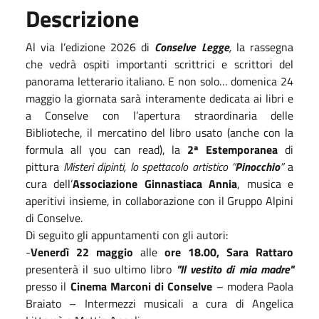
Descrizione
Al via l’edizione 2026 di
Conselve Legge
,
la rassegna
che vedrà ospiti importanti scrittrici e scrittori del
panorama letterario italiano. E non solo… domenica 24
maggio la giornata sarà interamente dedicata ai libri e
a Conselve con l’apertura straordinaria delle
Biblioteche, il mercatino del libro usato (anche con la
formula all you can read), la
2ª Estemporanea
di
pittura
Misteri dipinti, lo spettacolo artistico “
Pinocchio
”
a
cura dell’
Associazione Ginnastiaca Annia
, musica e
aperitivi insieme, in collaborazione con il Gruppo Alpini
di Conselve.
Di seguito gli appuntamenti con gli autori:
-
Venerdì 22 maggio
alle
ore 18.00, Sara Rattaro
presenterà
il suo ultimo libro
"Il vestito di mia madre"
presso
il
Cinema Marconi di Conselve
– modera Paola
Braiato – Intermezzi musicali a cura di Angelica